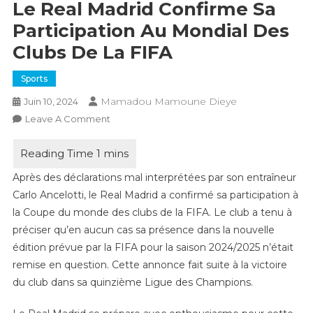
Le Real Madrid Confirme Sa
Participation Au Mondial Des
Clubs De La FIFA
Sports
Mamadou Mamoune Dieye
Juin 10, 2024
On
Leave A Comment
Le
Real
Madrid
Après des déclarations mal interprétées par son entraîneur
Confirme
Carlo Ancelotti, le Real Madrid a confirmé sa participation à
Sa
la Coupe du monde des clubs de la FIFA. Le club a tenu à
Participation
préciser qu’en aucun cas sa présence dans la nouvelle
Au
édition prévue par la FIFA pour la saison 2024/2025 n’était
Mondial
Des
remise en question. Cette annonce fait suite à la victoire
Clubs
du club dans sa quinzième Ligue des Champions.
De
La