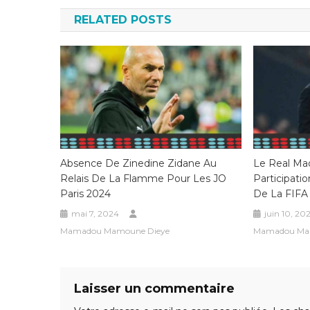
l’article
RELATED POSTS
Absence De Zinedine Zidane Au
Le Real Ma
Relais De La Flamme Pour Les JO
Participati
Paris 2024
De La FIFA
mai 7, 2024
juin 10, 20
Mamadou Mamoune Dieye
Mamadou Ma
Laisser un commentaire