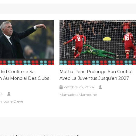
drid Confirme Sa
Mattia Perin Prolonge Son Contrat
on Au Mondial Des Clubs
Avec La Juventus Jusqu’en 2027
octobre 23, 2024
24
Mamadou Mamoune
moune Dieye