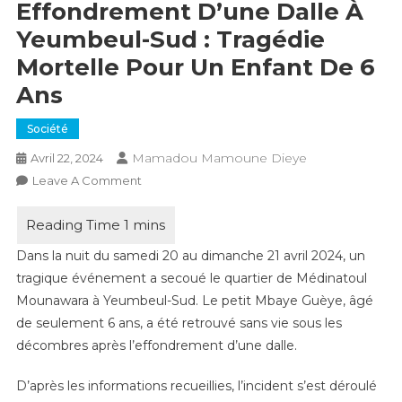
Effondrement D’une Dalle À
Yeumbeul-Sud : Tragédie
Mortelle Pour Un Enfant De 6
Ans
Société
Mamadou Mamoune Dieye
Avril 22, 2024
On
Leave A Comment
Effondrement
D’une
Dalle
Dans la nuit du samedi 20 au dimanche 21 avril 2024, un
À
tragique événement a secoué le quartier de Médinatoul
Yeumbeul-
Mounawara à Yeumbeul-Sud. Le petit Mbaye Guèye, âgé
Sud
de seulement 6 ans, a été retrouvé sans vie sous les
:
décombres après l’effondrement d’une dalle.
Tragédie
Mortelle
D’après les informations recueillies, l’incident s’est déroulé
Pour