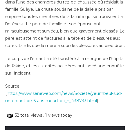
Un
dans l’une des chambres du rez-de-chaussée où résidait la
Enfant
famille Guèye. La chute soudaine de la dalle a pris par
De
surprise tous les membres de la famille qui se trouvaient à
6
l’intérieur. Le père de famille et son épouse ont
Ans
miraculeusement survécu, bien que gravement blessés. Le
père est atteint de fractures à la tête et de blessures aux
côtes, tandis que la mère a subi des blessures au pied droit.
Le corps de l’enfant a été transféré à la morgue de l’hôpital
de Pikine, et les autorités policières ont lancé une enquête
sur l’incident.
Source :
[
https://www.seneweb.com/news/Societe/yeumbeul-sud-
un-enfant-de-6-ans-meurt-da_n_438733.html
]
52 total views
, 1 views today