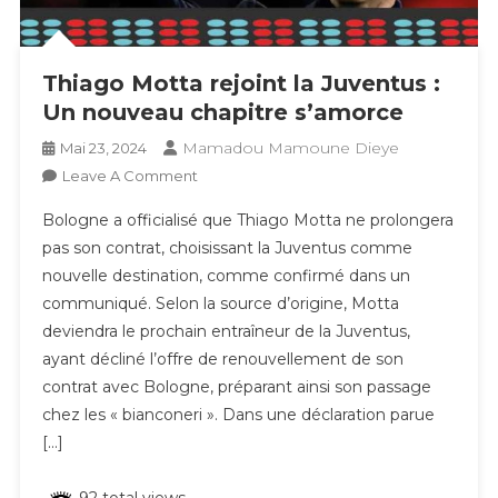
Thiago Motta rejoint la Juventus :
Un nouveau chapitre s’amorce
Mamadou Mamoune Dieye
Mai 23, 2024
On
Leave A Comment
Thiago
Bologne a officialisé que Thiago Motta ne prolongera
Motta
pas son contrat, choisissant la Juventus comme
Rejoint
nouvelle destination, comme confirmé dans un
La
communiqué. Selon la source d’origine, Motta
Juventus
:
deviendra le prochain entraîneur de la Juventus,
Un
ayant décliné l’offre de renouvellement de son
Nouveau
contrat avec Bologne, préparant ainsi son passage
Chapitre
chez les « bianconeri ». Dans une déclaration parue
S’amorce
[…]
92 total views