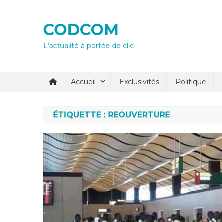
Skip
to
CODCOM
content
L'actualité à portée de clic
Accueil
Exclusivités
Politique
ÉTIQUETTE :
REOUVERTURE