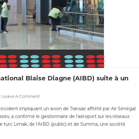
ational Blaise Diagne (AIBD) suite à un
On
Leave A Comment
Réouverture
 incident impliquant un avion de Transair affrété par Air Sénégal
De
sés, a confirmé le gestionnaire de l’aéroport sur les réseaux
L’aéroport
 turc Limak, de l’AIBD (public) et de Summa, une société
International
Blaise
Diagne