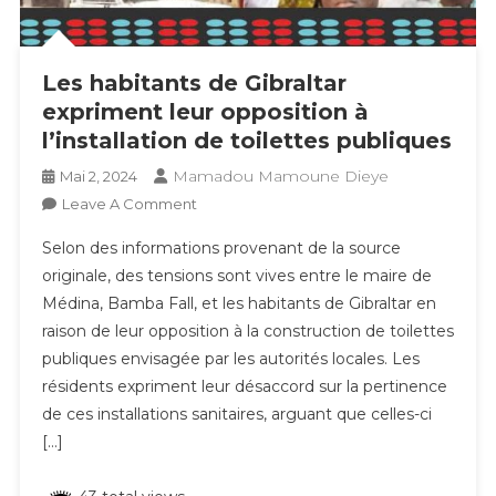
Les habitants de Gibraltar
expriment leur opposition à
l’installation de toilettes publiques
Mamadou Mamoune Dieye
Mai 2, 2024
On
Leave A Comment
Les
Selon des informations provenant de la source
Habitants
originale, des tensions sont vives entre le maire de
De
Médina, Bamba Fall, et les habitants de Gibraltar en
Gibraltar
raison de leur opposition à la construction de toilettes
Expriment
Leur
publiques envisagée par les autorités locales. Les
Opposition
résidents expriment leur désaccord sur la pertinence
À
de ces installations sanitaires, arguant que celles-ci
L’installation
[…]
De
Toilettes