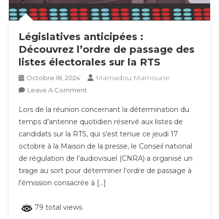
Législatives anticipées :
Découvrez l’ordre de passage des
listes électorales sur la RTS
Mamadou Mamoune
Octobre 18, 2024
On
Leave A Comment
Législatives
Lors de la réunion concernant la détermination du
Anticipées
temps d’antenne quotidien réservé aux listes de
:
candidats sur la RTS, qui s’est tenue ce jeudi 17
Découvrez
octobre à la Maison de la presse, le Conseil national
L’ordre
De
de régulation de l’audiovisuel (CNRA) a organisé un
Passage
tirage au sort pour déterminer l’ordre de passage à
Des
l’émission consacrée à […]
Listes
Électorales
79 total views
Sur