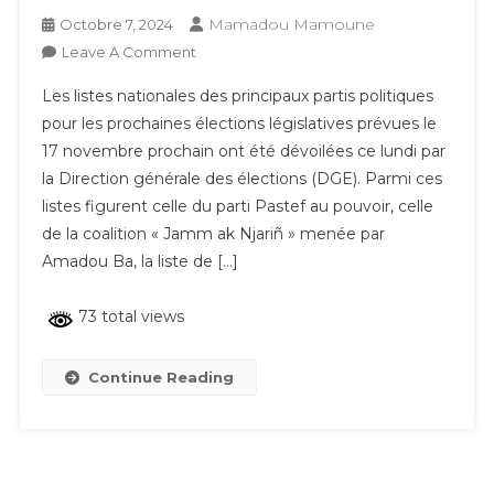
Mamadou Mamoune
Octobre 7, 2024
On
Leave A Comment
Élections
Les listes nationales des principaux partis politiques
Législatives
pour les prochaines élections législatives prévues le
:
17 novembre prochain ont été dévoilées ce lundi par
Les
la Direction générale des élections (DGE). Parmi ces
Listes
Menées
listes figurent celle du parti Pastef au pouvoir, celle
Par
de la coalition « Jamm ak Njariñ » menée par
Sonko,
Amadou Ba, la liste de […]
Macky,
Barth
73 total views
Et
Amadou
Continue Reading
Ba
Révélées